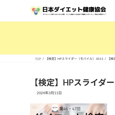
コ
ナ
ン
ビ
テ
ゲ
ン
ー
ツ
シ
へ
ョ
ス
ン
キ
に
ッ
移
プ
動
TOP
【検定】HPスライダー（モバイル） 0311
【検
【検定】HPスライダー（
2024年3月11日