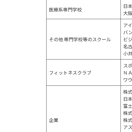
日
医療系専門学校
大
ア
バ
その他 専門学校等のスクール
ビ
名
小
ス
フィットネスクラブ
Ｎ
ワ
株
日
富
株
企業
株
ア