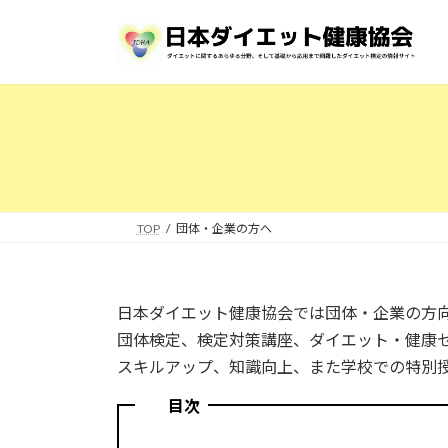
コ
ナ
ン
ビ
テ
ゲ
ン
ー
ツ
シ
へ
ョ
ス
ン
キ
に
ッ
移
プ
動
TOP
団体・企業の方へ
日本ダイエット健康協会では団体・企業の方
団体検定、検定対策講座、ダイエット・健康
スキルアップ、知識向上、また学校での特別
目次