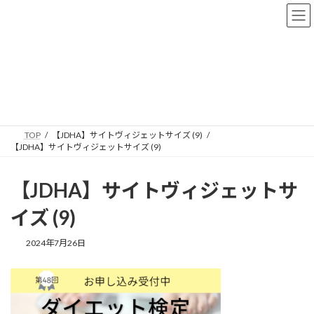
コ
ナ
ン
ビ
テ
ゲ
ン
ー
ツ
シ
へ
ョ
メディア
ス
ン
キ
に
ッ
移
プ
動
TOP
【JDHA】サイトヴィジェットサイズ (9)
【JDHA】サイトヴィジェットサイズ (9)
【JDHA】サイトヴィジェットサ
イズ (9)
2024年7月26日