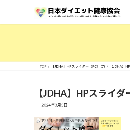
コ
ナ
ン
ビ
テ
ゲ
ン
ー
ツ
シ
へ
ョ
ス
ン
キ
に
ッ
移
プ
動
TOP
【JDHA】HPスライダー（PC） (7)
【JDHA】H
【JDHA】HPスライダー（
2024年3月5日