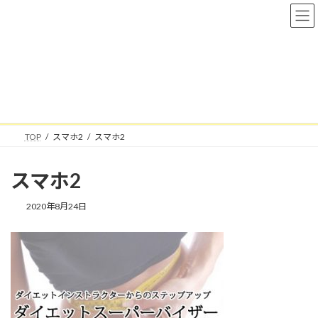
コ
ナ
ン
ビ
テ
ゲ
ン
ー
ツ
シ
へ
ョ
メディア
ス
ン
キ
に
ッ
移
プ
動
TOP
スマホ2
スマホ2
スマホ2
2020年8月24日