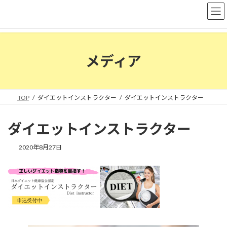
コ
ナ
ン
ビ
テ
ゲ
ン
ー
ツ
シ
へ
ョ
メディア
ス
ン
キ
に
ッ
移
プ
動
TOP
ダイエットインストラクター
ダイエットインストラクター
ダイエットインストラクター
2020年8月27日