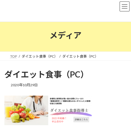
コ
ナ
ン
ビ
テ
ゲ
ン
ー
ツ
シ
へ
ョ
メディア
ス
ン
キ
に
ッ
移
プ
動
TOP
ダイエット食事（PC）
ダイエット食事（PC）
ダイエット食事（PC）
2020年10月29日