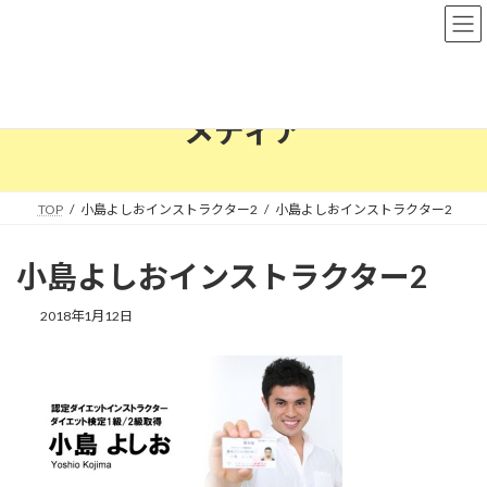
コ
ナ
ン
ビ
テ
ゲ
ン
ー
ツ
シ
へ
ョ
メディア
ス
ン
キ
に
ッ
移
プ
動
TOP
小島よしおインストラクター2
小島よしおインストラクター2
小島よしおインストラクター2
2018年1月12日