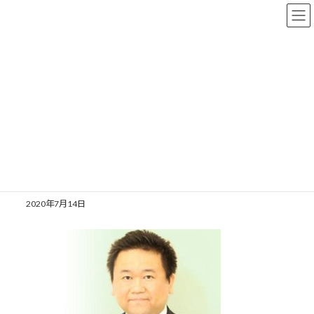
コ
ナ
ン
ビ
テ
ゲ
ン
ー
ツ
シ
へ
ョ
メディア
ス
ン
キ
に
ッ
移
プ
動
TOP
梅田
梅田
梅田
2020年7月14日