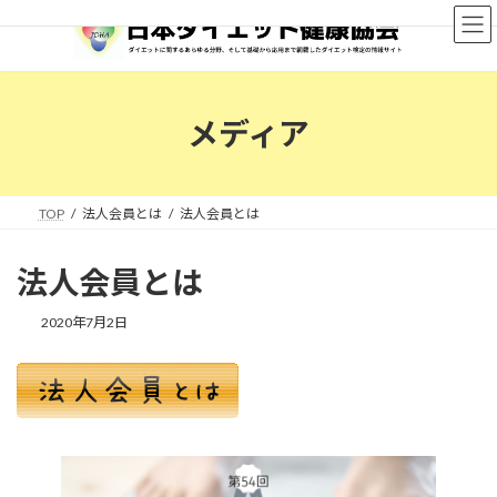
コ
ナ
ン
ビ
テ
ゲ
ン
ー
ツ
シ
へ
ョ
メディア
ス
ン
キ
に
ッ
移
プ
動
TOP
法人会員とは
法人会員とは
法人会員とは
2020年7月2日