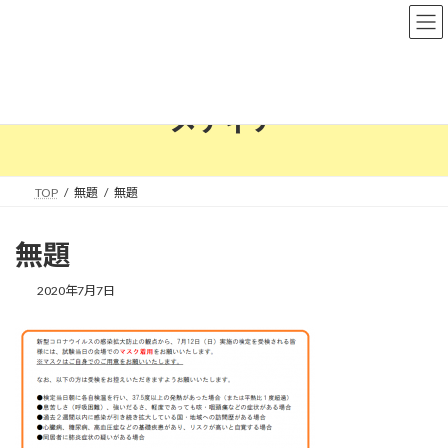
コ
ナ
ン
ビ
テ
ゲ
ン
ー
ツ
シ
へ
ョ
メディア
ス
ン
キ
に
ッ
移
プ
動
TOP
無題
無題
無題
2020年7月7日