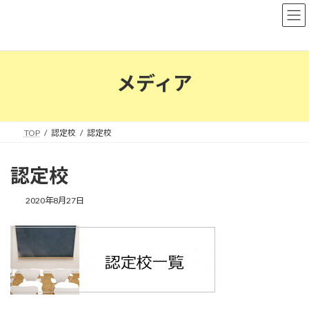
コ
ナ
ン
ビ
テ
ゲ
ン
ー
ツ
シ
へ
ョ
メディア
ス
ン
キ
に
ッ
移
プ
動
TOP
認定校
認定校
認定校
2020年8月27日