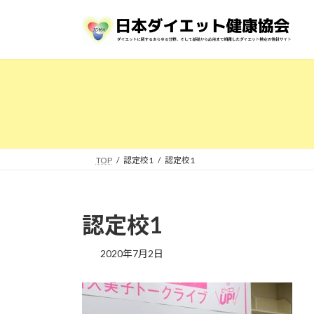
コ
ナ
ン
ビ
テ
ゲ
ン
ー
ツ
シ
へ
ョ
ス
ン
キ
に
ッ
移
プ
動
TOP
認定校1
認定校1
認定校1
2020年7月2日