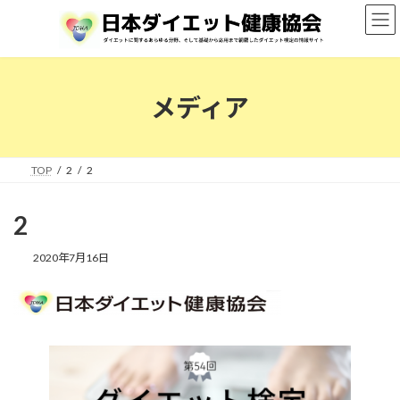
コ
ナ
ン
ビ
テ
ゲ
ン
ー
ツ
シ
へ
ョ
メディア
ス
ン
キ
に
ッ
移
プ
動
TOP
2
2
2
2020年7月16日