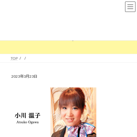
コ
ナ
ン
ビ
テ
ゲ
ン
ー
ツ
シ
へ
ョ
メディア
ス
ン
キ
に
ッ
移
プ
動
TOP
2023年3月23日