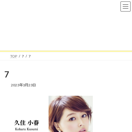
コ
ナ
ン
ビ
テ
ゲ
ン
ー
ツ
シ
へ
ョ
メディア
ス
ン
キ
に
ッ
移
プ
動
TOP
7
7
7
2023年3月23日