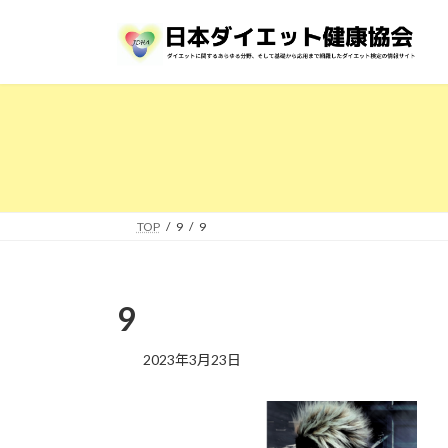
コ
ナ
ン
ビ
テ
ゲ
ン
ー
ツ
シ
へ
ョ
ス
ン
キ
に
ッ
移
プ
動
TOP
9
9
9
2023年3月23日