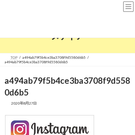
コ
ナ
ン
ビ
テ
ゲ
ン
ー
ツ
シ
へ
ョ
メディア
ス
ン
キ
に
ッ
移
プ
動
TOP
a494ab79f5b4ce3ba3708f9d5580d6b5
a494ab79f5b4ce3ba3708f9d5580d6b5
a494ab79f5b4ce3ba3708f9d558
0d6b5
2020年8月27日