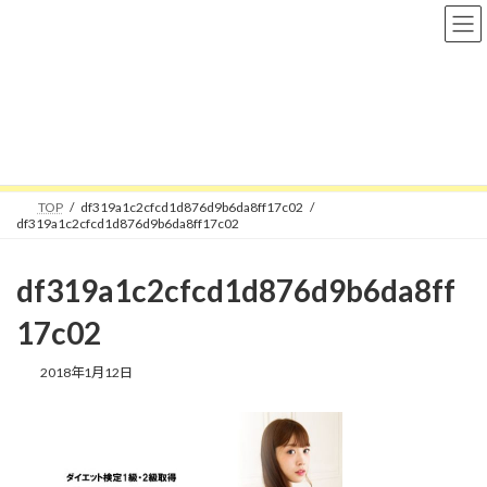
コ
ナ
ン
ビ
テ
ゲ
ン
ー
ツ
シ
へ
ョ
メディア
ス
ン
キ
に
ッ
移
プ
動
TOP
df319a1c2cfcd1d876d9b6da8ff17c02
df319a1c2cfcd1d876d9b6da8ff17c02
df319a1c2cfcd1d876d9b6da8ff
17c02
2018年1月12日