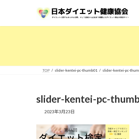
コ
ナ
ン
ビ
テ
ゲ
ン
ー
ツ
シ
へ
ョ
ス
ン
キ
に
ッ
移
プ
動
TOP
slider-kentei-pc-thumb01
slider-kentei-pc-thu
slider-kentei-pc-thum
2023年3月23日