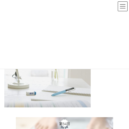
コ
ナ
ン
ビ
テ
ゲ
ン
ー
ツ
シ
へ
ョ
ダイエット検定
ス
ン
キ
に
ッ
移
プ
動
TOP
ダイエット検定