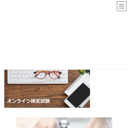
コ
ナ
ン
ビ
テ
ゲ
ン
ー
ツ
シ
へ
ョ
オンライン検定試験
ス
ン
キ
に
ッ
移
プ
動
TOP
オンライン検定試験