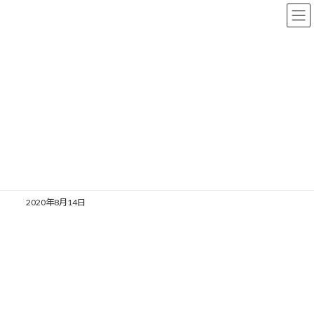
コ
ナ
ン
ビ
テ
ゲ
ン
ー
ツ
シ
へ
ョ
メディア
ス
ン
キ
に
ッ
移
プ
動
TOP
logo-b
logo-b
logo-b
2020年8月14日