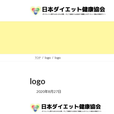
コ
ナ
ン
ビ
テ
ゲ
ン
ー
ツ
シ
へ
ョ
ス
ン
キ
に
ッ
移
プ
動
TOP
logo
logo
logo
2020年8月27日