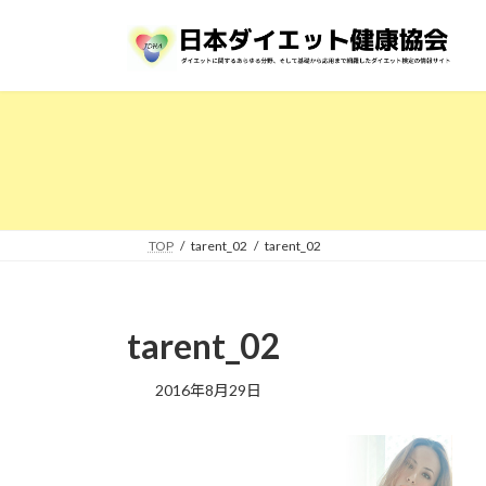
コ
ナ
ン
ビ
テ
ゲ
ン
ー
ツ
シ
へ
ョ
ス
ン
キ
に
ッ
移
プ
動
TOP
tarent_02
tarent_02
tarent_02
2016年8月29日