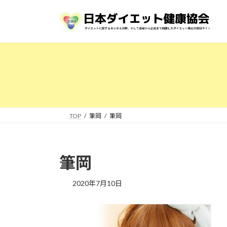
コ
ナ
ン
ビ
テ
ゲ
ン
ー
ツ
シ
へ
ョ
ス
ン
キ
に
ッ
移
プ
動
TOP
筆岡
筆岡
筆岡
2020年7月10日