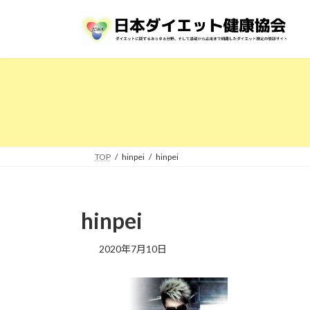
コ
ナ
ン
ビ
テ
ゲ
ン
ー
ツ
シ
へ
ョ
ス
ン
キ
に
ッ
移
プ
動
TOP
hinpei
hinpei
hinpei
2020年7月10日